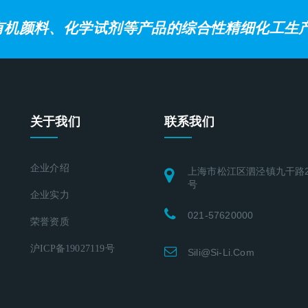
有机颜料、化学试剂等产品的综合性精细化工生
关于我们
联系我们
企业介绍
上海市松江区泗泾镇九干路22
号
企业实力
021-57620000
荣誉资质
沪ICP备19027119号
Sili@si-Li.com